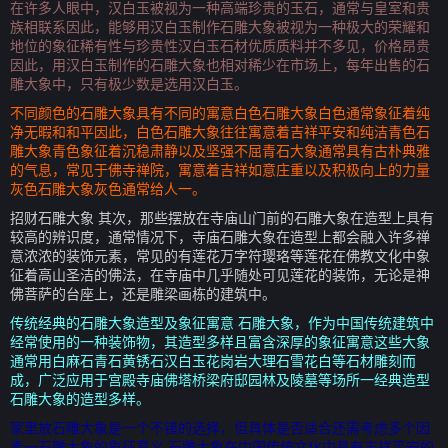
在许多人眼中，汉白玉被视为一种高端珍贵的玉石，通常与皇室和贵
族相联系因此，能够用汉白玉制作石雕大象被视为一种极大的荣耀和
地位的象征稀有性与珍贵性汉白玉石材优质质料并不多见，价格昂贵
因此，用汉白玉制作的石雕大象也相对稀少在市场上，每年出售的石
雕大象中，只有极少数是选用汉白玉。
不同颜色的石雕大象具有不同的寓意白色石雕大象白色通常象征着纯
净无暇和和平因此，白色石雕大象往往寓意着吉祥平安和纯洁青色石
雕大象青色象征着沉稳肃静以及坚强不屈青石大象通常具有古朴典雅
的气息，常见于佛寺禅院，寓意着吉祥如意庄重以及积极向上的力量
灰色石雕大象灰色通常给人一。
招财石雕大象 其次，那些摆放在寺庙山门前的石雕大象在造型上具有
较高的辨识度，通常情况下，寺庙石雕大象在造型上都会融入许多禅
意浓浓的装饰元素，常见的有莲花万字符璎珞等莲花在佛教文化中象
征着高山圣洁的佛法，在寺庙中几乎随处可见莲花的装饰，无论是神
佛菩萨的台座上，还是雕梁画栋的建筑中。
传统经典的石雕大象造型及象征寓意 石雕大象，作为中国传统建筑中
经常使用的一种装饰物，其造型多样且富含深厚的象征寓意这些大象
通常用白麻石青石黄锈石汉白玉花岗岩大理石雪花白等石材雕刻而
成，广泛应用于宫殿寺庙佛塔桥梁府邸园林及陵墓等场所一经典造型
石雕大象的造型多样。
家里放石雕大象是一个不错的选择，但具体是否适合还需考虑多个因
素一石雕大象的象征意义 石雕大象在中国传统文化中具有吉祥平安的