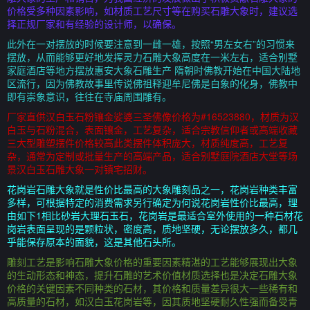
价格受多种因素影响，如材质工艺尺寸等在购买石雕大象时，建议选
择正规厂家和有经验的设计师，以确保。
此外在一对摆放的时候要注意到一雌一雄，按照“男左女右”的习惯来
摆放，从而能够更好地发挥灵力石雕大象高度在一米左右，适合别墅
家庭酒店等地方摆放惠安大象石雕生产 隋朝时佛教开始在中国大陆地
区流行，因为佛教故事里传说佛祖释迎牟尼佛是白象的化身，佛教中
即有崇象意识，往往在寺庙周围雕有。
厂家直供汉白玉石粉镶金娑婆三圣佛像价格为#16523880，材质为汉
白玉与石粉混合，表面镶金，工艺复杂，适合宗教信仰者或高端收藏
三大型雕塑摆件价格较高此类摆件体积庞大，材质纯度高，工艺复
杂，通常为定制或批量生产的高端产品，适合别墅庭院酒店大堂等场
景汉白玉石雕大象一对镇宅招财。
花岗岩石雕大象就是性价比最高的大象雕刻品之一，花岗岩种类丰富
多样，可根据特定的消费需求另行确定为何说花岗岩性价比最高，理
由如下1相比砂岩大理石玉石，花岗岩是最适合室外使用的一种石材花
岗岩表面呈现的是颗粒状，密度高，质地坚硬，无论摆放多久，都几
乎能保存原本的面貌，这是其他石头所。
雕刻工艺是影响石雕大象价格的重要因素精湛的工艺能够展现出大象
的生动形态和神态，提升石雕的艺术价值材质选择也是决定石雕大象
价格的关键因素不同种类的石材，其价格和质量差异很大一些稀有和
高质量的石材，如汉白玉花岗岩等，因其质地坚硬耐久性强而备受青