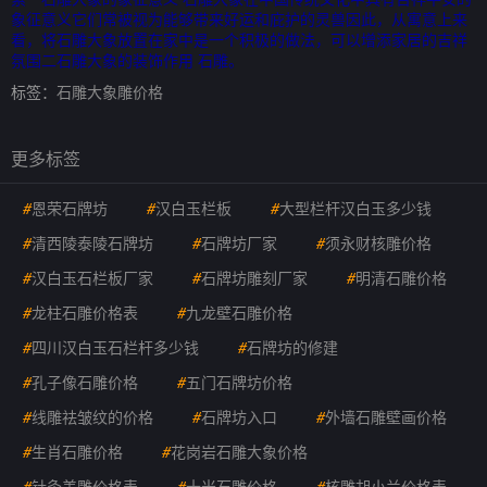
象征意义它们常被视为能够带来好运和庇护的灵兽因此，从寓意上来
看，将石雕大象放置在家中是一个积极的做法，可以增添家居的吉祥
氛围二石雕大象的装饰作用 石雕。
标签：
石雕大象雕价格
更多标签
#
恩荣石牌坊
#
汉白玉栏板
#
大型栏杆汉白玉多少钱
#
清西陵泰陵石牌坊
#
石牌坊厂家
#
须永财核雕价格
#
汉白玉石栏板厂家
#
石牌坊雕刻厂家
#
明清石雕价格
#
龙柱石雕价格表
#
九龙壁石雕价格
#
四川汉白玉石栏杆多少钱
#
石牌坊的修建
#
孔子像石雕价格
#
五门石牌坊价格
#
线雕祛皱纹的价格
#
石牌坊入口
#
外墙石雕壁画价格
#
生肖石雕价格
#
花岗岩石雕大象价格
#
针灸美雕价格表
#
十米石雕价格
#
核雕胡小兰价格表