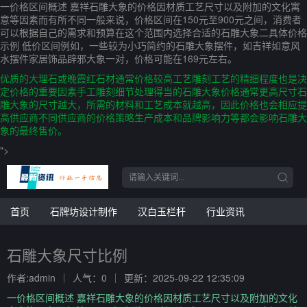
一价格区间概述 嘉祥石雕大象的价格因材质工艺尺寸以及附加的文化寓
意等因素而有所不同一般来说，价格区间在150元至900元之间，消费者
可以根据自己的需求和预算在这个范围内选择合适的石雕大象二具体价格
示例 低价区间例如，一些较为小巧简约的石雕大象摆件，如吉祥如意风
水摆件家居饰品辟邪大象一对，价格可能在169元左右。
优质的大理石或晚霞红石材通常价格较高工艺雕刻工艺的精细程度也是决
定价格的重要因素手工雕刻细节处理得当的石雕大象价格通常更高尺寸石
雕大象的尺寸越大，所需的材料和工艺成本就越高，因此价格也会相应提
高供应商不同供应商的价格策略生产成本和品牌影响力等都会影响石雕大
象的最终售价。
">
首页
石牌坊设计制作
汉白玉栏杆
行业资讯
石雕大象尺寸比例
作者:admin
人气：0
更新：2025-09-22 12:35:09
一价格区间概述 嘉祥石雕大象的价格因材质工艺尺寸以及附加的文化