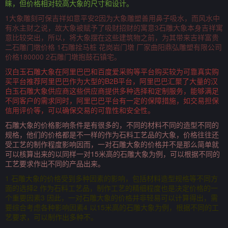
睐，但价格相对较高大象的尺寸和设计。
1大象雕刻可保吉祥如意平安2因为大象雕塑善用鼻子吸水，而风水中
有水主财之说，故大象被赋予了吸财招财的寓意3石雕大象本身吉祥寓
意比较突出，所以，将大象摆在这些建筑物之前，为其带来吉祥富贵
二石雕门墩价格 1石雕拴马桩 花岗岩门墩 厂家曲阳鼎弘雕塑有限公司
价格180000 2石雕门墩抱鼓石镇宅。
汉白玉石雕大象在阿里巴巴和百度爱采购等平台购买较为可靠真实购
买平台推荐阿里巴巴作为大型的B2B平台，阿里巴巴汇聚了大量的汉
白玉石雕大象供应商这些供应商提供多种选择和定制服务，能够满足
不同客户的需求同时，阿里巴巴平台有一定的保障措施，如交易担保
信用评价等，可以确保交易的可靠性和安全性。
石雕大象的价格影响条件是有很多的，不同的材料不同的造型不同的
规格，他们的价格都是不一样的作为石料工艺品的大象，价格往往还
受工艺的制作程度影响因而，一对石雕大象的价格并不是那么简单就
可以核算出来的以同样一对15米高的石雕大象为例，可以根据不同的
工艺要求作出不同的产品出来。
1 石雕大象的价格受到多种因素的影响，包括材料造型规格等不同方
面的选择2 作为石料工艺品，制作工艺的精细程度也是决定价格的一
个重要因素3 因此，一对石雕大象的价格并非轻易可以计算得出，需
要综合考虑各种影响因素4 以15米高的石雕大象为例，根据不同的工
艺要求，可以制作出多种不。