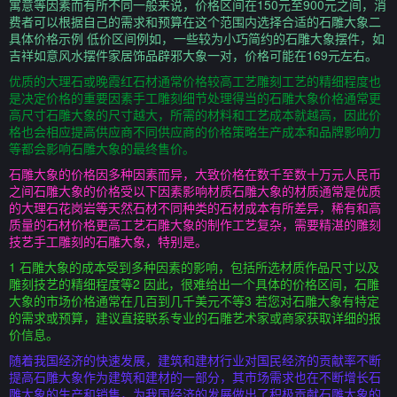
寓意等因素而有所不同一般来说，价格区间在150元至900元之间，消
费者可以根据自己的需求和预算在这个范围内选择合适的石雕大象二
具体价格示例 低价区间例如，一些较为小巧简约的石雕大象摆件，如
吉祥如意风水摆件家居饰品辟邪大象一对，价格可能在169元左右。
优质的大理石或晚霞红石材通常价格较高工艺雕刻工艺的精细程度也
是决定价格的重要因素手工雕刻细节处理得当的石雕大象价格通常更
高尺寸石雕大象的尺寸越大，所需的材料和工艺成本就越高，因此价
格也会相应提高供应商不同供应商的价格策略生产成本和品牌影响力
等都会影响石雕大象的最终售价。
石雕大象的价格因多种因素而异，大致价格在数千至数十万元人民币
之间石雕大象的价格受以下因素影响材质石雕大象的材质通常是优质
的大理石花岗岩等天然石材不同种类的石材成本有所差异，稀有和高
质量的石材价格更高工艺石雕大象的制作工艺复杂，需要精湛的雕刻
技艺手工雕刻的石雕大象，特别是。
1 石雕大象的成本受到多种因素的影响，包括所选材质作品尺寸以及
雕刻技艺的精细程度等2 因此，很难给出一个具体的价格区间，石雕
大象的市场价格通常在几百到几千美元不等3 若您对石雕大象有特定
的需求或预算，建议直接联系专业的石雕艺术家或商家获取详细的报
价信息。
随着我国经济的快速发展，建筑和建材行业对国民经济的贡献率不断
提高石雕大象作为建筑和建材的一部分，其市场需求也在不断增长石
雕大象的生产和销售，为我国经济的发展做出了积极贡献石雕大象的