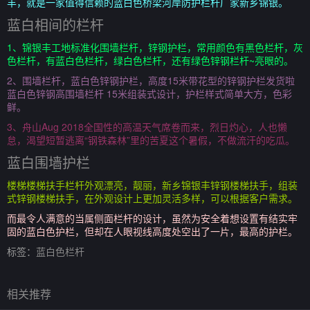
丰，就是一家值得信赖的蓝白色桥梁河岸防护栏杆厂家新乡锦银。
蓝白相间的栏杆
1、锦银丰工地标准化围墙栏杆，锌钢护栏，常用颜色有黑色栏杆，灰
色栏杆，有蓝白色栏杆，绿白色栏杆，还有绿色锌钢栏杆~亮眼的。
2、围墙栏杆，蓝白色锌钢护栏，高度15米带花型的锌钢护栏发货啦
蓝白色锌钢高围墙栏杆 15米组装式设计，护栏样式简单大方，色彩
鲜。
3、舟山Aug 2018全国性的高温天气席卷而来，烈日灼心，人也懒
怠，渴望短暂逃离“钢铁森林”里的苦夏这个暑假，不做流汗的吃瓜。
蓝白围墙护栏
楼梯楼梯扶手栏杆外观漂亮，靓丽，新乡锦银丰锌钢楼梯扶手，组装
式锌钢楼梯扶手，在外观设计上更加灵活多样，可以根据客户需求。
而最令人满意的当属侧面栏杆的设计，虽然为安全着想设置有结实牢
固的蓝白色护栏，但却在人眼视线高度处空出了一片，最高的护栏。
标签：
蓝白色栏杆
相关推荐