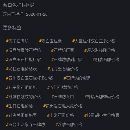
蓝白色护栏图片
汉白玉栏杆
2026-01-28
更多标签
#
恩荣石牌坊
#
汉白玉栏板
#
大型栏杆汉白玉多少钱
#
清西陵泰陵石牌坊
#
石牌坊厂家
#
须永财核雕价格
#
汉白玉石栏板厂家
#
石牌坊雕刻厂家
#
明清石雕价格
#
龙柱石雕价格表
#
九龙壁石雕价格
#
四川汉白玉石栏杆多少钱
#
石牌坊的修建
#
孔子像石雕价格
#
五门石牌坊价格
#
线雕祛皱纹的价格
#
石牌坊入口
#
外墙石雕壁画价格
#
生肖石雕价格
#
花岗岩石雕大象价格
#
针灸美雕价格表
#
十米石雕价格
#
核雕胡小兰价格表
#
五台山龙泉寺石牌坊
#
浮雕石雕价格