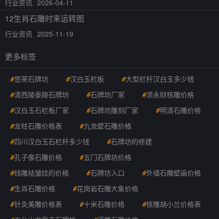
行业资讯
2026-04-11
12生肖石雕时来运转图
行业资讯
2025-11-19
更多标签
#
恩荣石牌坊
#
汉白玉栏板
#
大型栏杆汉白玉多少钱
#
清西陵泰陵石牌坊
#
石牌坊厂家
#
须永财核雕价格
#
汉白玉石栏板厂家
#
石牌坊雕刻厂家
#
明清石雕价格
#
龙柱石雕价格表
#
九龙壁石雕价格
#
四川汉白玉石栏杆多少钱
#
石牌坊的修建
#
孔子像石雕价格
#
五门石牌坊价格
#
线雕祛皱纹的价格
#
石牌坊入口
#
外墙石雕壁画价格
#
生肖石雕价格
#
花岗岩石雕大象价格
#
针灸美雕价格表
#
十米石雕价格
#
核雕胡小兰价格表